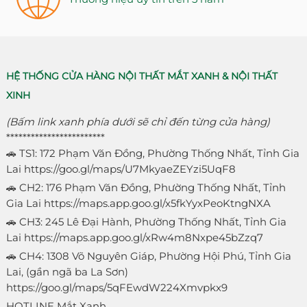
HỆ THỐNG CỬA HÀNG NỘI THẤT MẮT XANH & NỘI THẤT
XINH
(Bấm link xanh phía dưới sẽ chỉ đến từng cửa hàng)
************************
🚗 TS1: 172 Phạm Văn Đồng, Phường Thống Nhất, Tỉnh Gia
Lai
https://goo.gl/maps/U7MkyaeZEYzi5UqF8
🚗 CH2: 176 Phạm Văn Đồng, Phường Thống Nhất, Tỉnh
Gia Lai
https://maps.app.goo.gl/x5fkYyxPeoKtngNXA
🚗 CH3: 245 Lê Đại Hành, Phường Thống Nhất, Tỉnh Gia
Lai
https://maps.app.goo.gl/xRw4m8Nxpe45bZzq7
🚗 CH4: 1308 Võ Nguyên Giáp, Phường Hội Phú, Tỉnh Gia
Lai, (gần ngã ba La Sơn)
https://goo.gl/maps/5qFEwdW224Xmvpkx9
HOTLINE Mắt Xanh