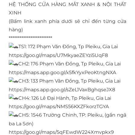
HỆ THỐNG CỬA HÀNG MẮT XANH & NỘI THẤT
XINH
(Bấm link xanh phía dưới sẽ chỉ đến từng cửa
hàng)
************************
TS1: 172 Phạm Văn Đồng, Tp Pleiku, Gia Lai
https://goo.gl/maps/U7MkyaeZEYzi5UqF8
CH2: 176 Phạm Văn Đồng, Tp Pleiku, Gia Lai
https://maps.app.goo.gl/x5fkYyxPeoKtngNXA
CH3: 133 Phạm Văn Đồng, Tp Pleiku, Gia Lai
https://maps.app.goo.gl/sZeL1VaxBghqseJX8
CH4: 126 Lê Đại Hành, Tp Pleiku, Gia Lai
https://goo.gl/maps/NMS56KXZFkorzTGYA
CH5: 1546 Trường Chinh, TP: Pleiku, (gần ngã
ba La Sơn)
https://goo.gl/maps/5qFEwdW224Xmvpkx9