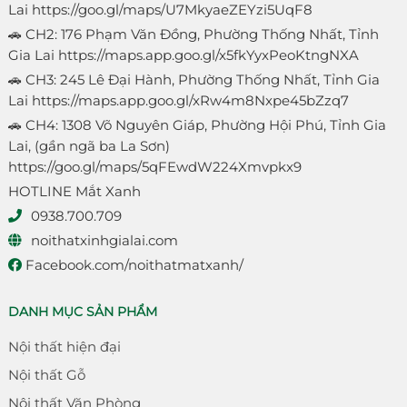
Lai
https://goo.gl/maps/U7MkyaeZEYzi5UqF8
🚗 CH2: 176 Phạm Văn Đồng, Phường Thống Nhất, Tỉnh
Gia Lai
https://maps.app.goo.gl/x5fkYyxPeoKtngNXA
🚗 CH3: 245 Lê Đại Hành, Phường Thống Nhất, Tỉnh Gia
Lai
https://maps.app.goo.gl/xRw4m8Nxpe45bZzq7
🚗 CH4: 1308 Võ Nguyên Giáp, Phường Hội Phú, Tỉnh Gia
Lai, (gần ngã ba La Sơn)
https://goo.gl/maps/5qFEwdW224Xmvpkx9
HOTLINE Mắt Xanh
0938.700.709
noithatxinhgialai.com
Facebook.com/noithatmatxanh/
DANH MỤC SẢN PHẨM
Nội thất hiện đại
Nội thất Gỗ
Nội thất Văn Phòng