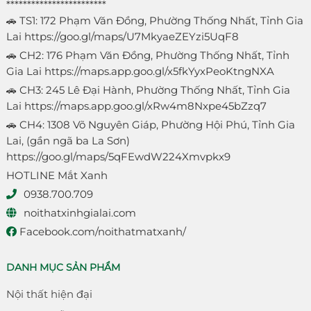
************************
🚗 TS1: 172 Phạm Văn Đồng, Phường Thống Nhất, Tỉnh Gia
Lai
https://goo.gl/maps/U7MkyaeZEYzi5UqF8
🚗 CH2: 176 Phạm Văn Đồng, Phường Thống Nhất, Tỉnh
Gia Lai
https://maps.app.goo.gl/x5fkYyxPeoKtngNXA
🚗 CH3: 245 Lê Đại Hành, Phường Thống Nhất, Tỉnh Gia
Lai
https://maps.app.goo.gl/xRw4m8Nxpe45bZzq7
🚗 CH4: 1308 Võ Nguyên Giáp, Phường Hội Phú, Tỉnh Gia
Lai, (gần ngã ba La Sơn)
https://goo.gl/maps/5qFEwdW224Xmvpkx9
HOTLINE Mắt Xanh
0938.700.709
noithatxinhgialai.com
Facebook.com/noithatmatxanh/
DANH MỤC SẢN PHẨM
Nội thất hiện đại