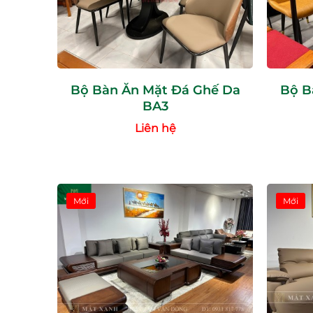
Bộ Bàn Ăn Mặt Đá Ghế Da
Bộ B
BA3
Liên hệ
Mới
Mới