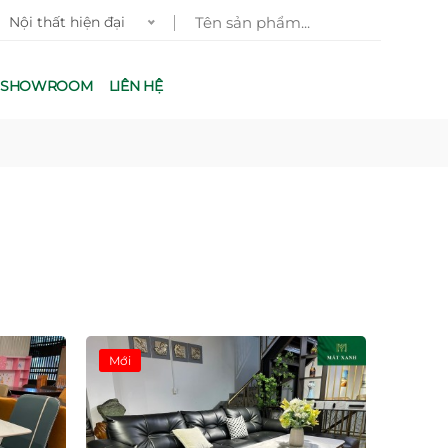
i thất hiện đại
G SHOWROOM
LIÊN HỆ
Mới