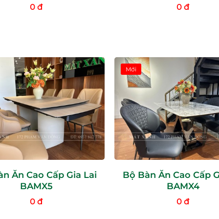
0 đ
0 đ
Mới
n Ăn Cao Cấp Gia Lai
Bộ Bàn Ăn Cao Cấp G
BAMX5
BAMX4
0 đ
0 đ