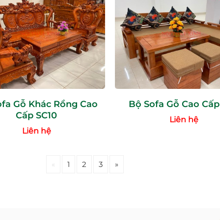
ofa Gỗ Khác Rồng Cao
Bộ Sofa Gỗ Cao Cấp
Cấp SC10
Liên hệ
Liên hệ
«
1
2
3
»