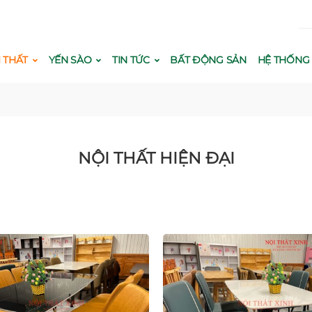
Nộ
I THẤT
YẾN SÀO
TIN TỨC
BẤT ĐỘNG SẢN
HỆ THỐN
NỘI THẤT HIỆN ĐẠI