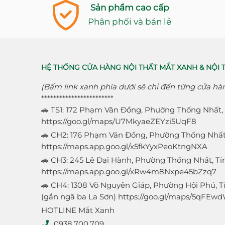
Sản phẩm cao cấp
Phân phối và bán lẻ
HỆ THỐNG CỬA HÀNG NỘI THẤT MẮT XANH & NỘI 
(Bấm link xanh phía dưới sẽ chỉ đến từng cửa hà
************************
🚗 TS1: 172 Phạm Văn Đồng, Phường Thống Nhất, 
https://goo.gl/maps/U7MkyaeZEYzi5UqF8
🚗 CH2: 176 Phạm Văn Đồng, Phường Thống Nhất,
https://maps.app.goo.gl/x5fkYyxPeoKtngNXA
🚗 CH3: 245 Lê Đại Hành, Phường Thống Nhất, Tỉn
https://maps.app.goo.gl/xRw4m8Nxpe45bZzq7
🚗 CH4: 1308 Võ Nguyên Giáp, Phường Hội Phú, Tỉ
(gần ngã ba La Sơn)
https://goo.gl/maps/5qFE
HOTLINE Mắt Xanh
0938.700.709