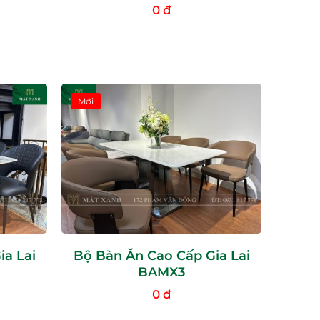
0 đ
Mới
ia Lai
Bộ Bàn Ăn Cao Cấp Gia Lai
BAMX3
0 đ