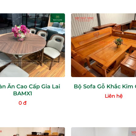
n Ăn Cao Cấp Gia Lai
Bộ Sofa Gỗ Khắc Kim
BAMX1
Liên hệ
0 đ