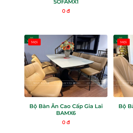
SOFAMX1
0 đ
Mới
Mới
Bộ Bàn Ăn Cao Cấp Gia Lai
Bộ Bà
BAMX6
0 đ