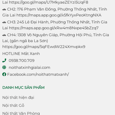
Lai
https://goo.gl/maps/U7MkyaeZEYzi5UqF8
🚗 CH2: 176 Phạm Văn Đồng, Phường Thống Nhất, Tỉnh
Gia Lai
https://maps.app.goo.gl/x5fkYyxPeoKtngNXA
🚗 CH3: 245 Lê Đại Hành, Phường Thống Nhất, Tỉnh Gia
Lai
https://maps.app.goo.gl/xRw4m8Nxpe45bZzq7
🚗 CH4: 1308 Võ Nguyên Giáp, Phường Hội Phú, Tỉnh Gia
Lai, (gần ngã ba La Sơn)
https://goo.gl/maps/5qFEwdW224Xmvpkx9
HOTLINE Mắt Xanh
0938.700.709
noithatxinhgialai.com
Facebook.com/noithatmatxanh/
DANH MỤC SẢN PHẨM
Nội thất hiện đại
Nội thất Gỗ
Nội thất Văn Phòng