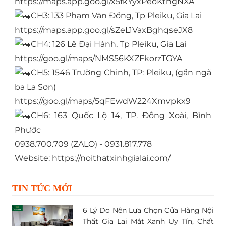
https://maps.app.goo.gl/x5fkYyxPeoKtngNXA
CH3: 133 Phạm Văn Đồng, Tp Pleiku, Gia Lai
https://maps.app.goo.gl/sZeL1VaxBghqseJX8
CH4: 126 Lê Đại Hành, Tp Pleiku, Gia Lai
https://goo.gl/maps/NMS56KXZFkorzTGYA
CH5: 1546 Trường Chinh, TP: Pleiku, (gần ngã
ba La Sơn)
https://goo.gl/maps/5qFEwdW224Xmvpkx9
CH6: 163 Quốc Lộ 14, TP. Đồng Xoài, Bình
Phước
0938.700.709 (ZALO) - 0931.817.778
Website:
https://noithatxinhgialai.com/
TIN TỨC MỚI
6 Lý Do Nên Lựa Chọn Cửa Hàng Nội
Thất Gia Lai Mắt Xanh Uy Tín, Chất