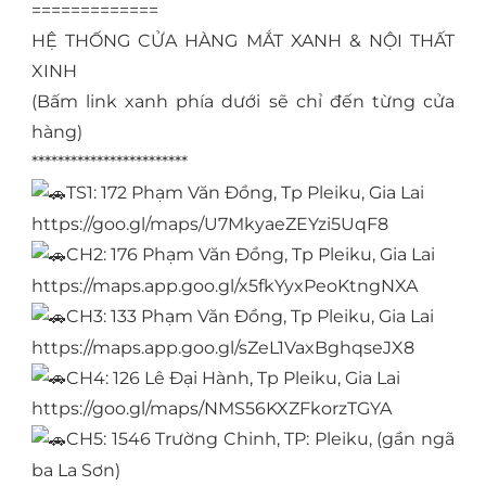
=============
HỆ THỐNG CỬA HÀNG MẮT XANH & NỘI THẤT
XINH
(Bấm link xanh phía dưới sẽ chỉ đến từng cửa
hàng)
************************
TS1: 172 Phạm Văn Đồng, Tp Pleiku, Gia Lai
https://goo.gl/maps/U7MkyaeZEYzi5UqF8
CH2: 176 Phạm Văn Đồng, Tp Pleiku, Gia Lai
https://maps.app.goo.gl/x5fkYyxPeoKtngNXA
CH3: 133 Phạm Văn Đồng, Tp Pleiku, Gia Lai
https://maps.app.goo.gl/sZeL1VaxBghqseJX8
CH4: 126 Lê Đại Hành, Tp Pleiku, Gia Lai
https://goo.gl/maps/NMS56KXZFkorzTGYA
CH5: 1546 Trường Chinh, TP: Pleiku, (gần ngã
ba La Sơn)