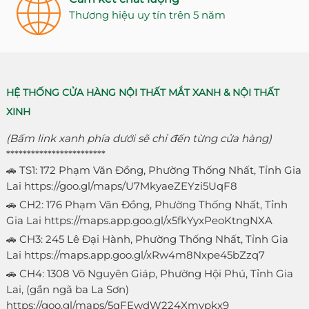
Thương hiệu uy tín trên 5 năm
HỆ THỐNG CỬA HÀNG NỘI THẤT MẮT XANH & NỘI THẤT
XINH
(Bấm link xanh phía dưới sẽ chỉ đến từng cửa hàng)
************************
🚗 TS1: 172 Phạm Văn Đồng, Phường Thống Nhất, Tỉnh Gia
Lai
https://goo.gl/maps/U7MkyaeZEYzi5UqF8
🚗 CH2: 176 Phạm Văn Đồng, Phường Thống Nhất, Tỉnh
Gia Lai
https://maps.app.goo.gl/x5fkYyxPeoKtngNXA
🚗 CH3: 245 Lê Đại Hành, Phường Thống Nhất, Tỉnh Gia
Lai
https://maps.app.goo.gl/xRw4m8Nxpe45bZzq7
🚗 CH4: 1308 Võ Nguyên Giáp, Phường Hội Phú, Tỉnh Gia
Lai, (gần ngã ba La Sơn)
https://goo.gl/maps/5qFEwdW224Xmvpkx9