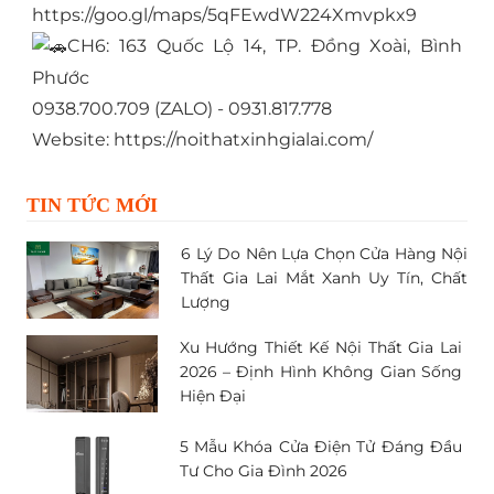
https://goo.gl/maps/5qFEwdW224Xmvpkx9
CH6: 163 Quốc Lộ 14, TP. Đồng Xoài, Bình
Phước
0938.700.709 (ZALO) - 0931.817.778
Website:
https://noithatxinhgialai.com/
TIN TỨC MỚI
6 Lý Do Nên Lựa Chọn Cửa Hàng Nội
Thất Gia Lai Mắt Xanh Uy Tín, Chất
Lượng
Xu Hướng Thiết Kế Nội Thất Gia Lai
2026 – Định Hình Không Gian Sống
Hiện Đại
5 Mẫu Khóa Cửa Điện Tử Đáng Đầu
Tư Cho Gia Đình 2026