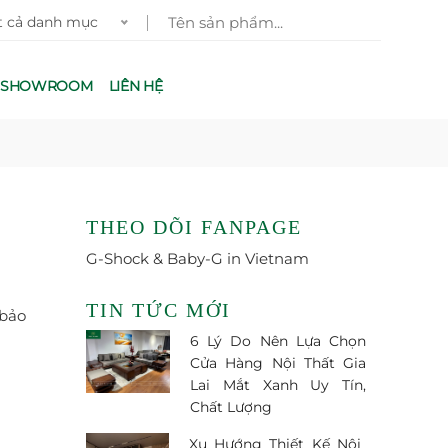
t cả danh mục
G SHOWROOM
LIÊN HỆ
THEO DÕI FANPAGE
G-Shock & Baby-G in Vietnam
TIN TỨC MỚI
 bảo
6 Lý Do Nên Lựa Chọn
Cửa Hàng Nội Thất Gia
Lai Mắt Xanh Uy Tín,
Chất Lượng
Xu Hướng Thiết Kế Nội