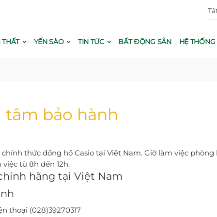
Tấ
I THẤT
YẾN SÀO
TIN TỨC
BẤT ĐỘNG SẢN
HỆ THỐN
 tâm bảo hành
chính thức đồng hồ Casio tại Việt Nam. Giờ làm việc phòng
 việc từ 8h đến 12h.
chính hãng tại Việt Nam
inh
̣n thoại (028)39270317