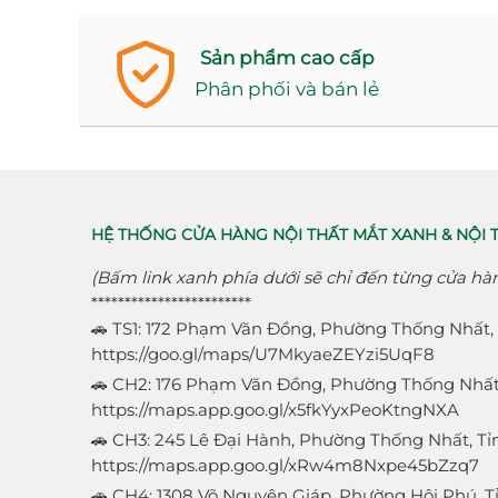
Sản phẩm cao cấp
Phân phối và bán lẻ
HỆ THỐNG CỬA HÀNG NỘI THẤT MẮT XANH & NỘI 
(Bấm link xanh phía dưới sẽ chỉ đến từng cửa hà
************************
🚗 TS1: 172 Phạm Văn Đồng, Phường Thống Nhất, 
https://goo.gl/maps/U7MkyaeZEYzi5UqF8
🚗 CH2: 176 Phạm Văn Đồng, Phường Thống Nhất,
https://maps.app.goo.gl/x5fkYyxPeoKtngNXA
🚗 CH3: 245 Lê Đại Hành, Phường Thống Nhất, Tỉn
https://maps.app.goo.gl/xRw4m8Nxpe45bZzq7
🚗 CH4: 1308 Võ Nguyên Giáp, Phường Hội Phú, Tỉ