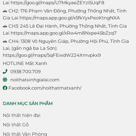
Lai
https://goo.gl/maps/U7MkyaeZEYzi5UqF8
🚗 CH2: 176 Phạm Văn Đồng, Phường Thống Nhất, Tỉnh
Gia Lai
https://maps.app.goo.gl/x5fkYyxPeoKtngNXA
🚗 CH3: 245 Lê Đại Hành, Phường Thống Nhất, Tỉnh Gia
Lai
https://maps.app.goo.gl/xRw4m8Nxpe45bZzq7
🚗 CH4: 1308 Võ Nguyên Giáp, Phường Hội Phú, Tỉnh Gia
Lai, (gần ngã ba La Sơn)
https://goo.gl/maps/5qFEwdW224Xmvpkx9
HOTLINE Mắt Xanh
0938.700.709
noithatxinhgialai.com
Facebook.com/noithatmatxanh/
DANH MỤC SẢN PHẨM
Nội thất hiện đại
Nội thất Gỗ
Nội thất Văn Phòng