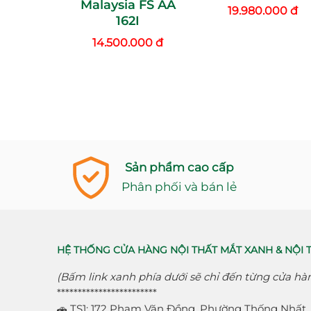
Malaysia FS AA
19.980.000 đ
162I
14.500.000 đ
Sản phẩm cao cấp
Phân phối và bán lẻ
HỆ THỐNG CỬA HÀNG NỘI THẤT MẮT XANH & NỘI 
(Bấm link xanh phía dưới sẽ chỉ đến từng cửa hà
************************
🚗 TS1: 172 Phạm Văn Đồng, Phường Thống Nhất, 