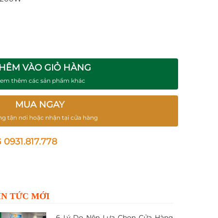
HÊM VÀO GIỎ HÀNG
xem thêm các sản phẩm khác
MUA NGAY
ng tận nơi hoặc nhận tại cửa hàng
931.817.778
IN TỨC MỚI
6 Lý Do Nên Lựa Chọn Cửa Hàng