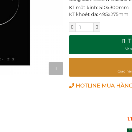
KT mặt kính: 510x300mm
KT khoét đá: 495x275mm
T
Và 
Giao hà
HOTLINE MUA HÀNG 0
T