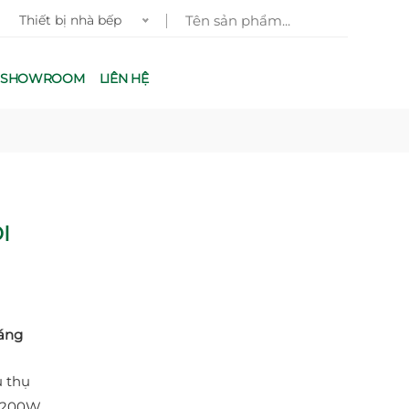
iết bị nhà bếp
G SHOWROOM
LIÊN HỆ
I
áng
u thụ
 2200W