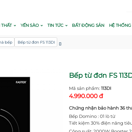
Th
I THẤT
YẾN SÀO
TIN TỨC
BẤT ĐỘNG SẢN
HỆ THỐN
nhà bếp
Bếp từ đơn FS 113DI
Bếp từ đơn FS 113D
Mã sản phẩm:
113DI
4.990.000 đ
Chứng nhận bảo hành 36 th
Bếp Domino : 01 lò từ
Tiết kiệm 30% điện năng tiê
Công suất: 2000W Booster