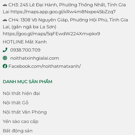
🚗 CH3: 245 Lê Đại Hành, Phường Thống Nhất, Tỉnh Gia
Lai
https://maps.app.goo.gl/xRw4m8Nxpe45bZzq7
🚗 CH4: 1308 Võ Nguyên Giáp, Phường Hội Phú, Tỉnh Gia
Lai, (gần ngã ba La Sơn)
https://goo.gl/maps/5qFEwdW224Xmvpkx9
HOTLINE Mắt Xanh
0938.700.709
noithatxinhgialai.com
Facebook.com/noithatmatxanh/
DANH MỤC SẢN PHẨM
Nội thất hiện đại
Nội thất Gỗ
Nội thất Văn Phòng
Yến sào cao cấp
Bất động sản