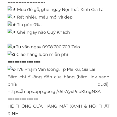
------------------------
Mua đồ gỗ, ghé ngay Nội Thất Xinh Gia Lai
Rất nhiều mẫu mới và đẹp
Trả góp 0%...
Ghé ngay nào Quý Khách
------------------------
Tư vấn ngay 0938.700.709 Zalo
Giao hàng luôn miễn phí
==============
176 Phạm Văn Đồng, Tp Pleiku, Gia Lai
Bấm chỉ đường đến cửa hàng (bấm link xanh
phía dưới)
https://maps.app.goo.gl/x5fkYyxPeoKtngNXA
=============
HỆ THỐNG CỬA HÀNG MẮT XANH & NỘI THẤT
XINH