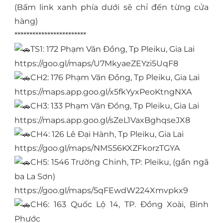
(Bấm link xanh phía dưới sẽ chỉ đến từng cửa
hàng)
************************
TS1: 172 Phạm Văn Đồng, Tp Pleiku, Gia Lai
https://goo.gl/maps/U7MkyaeZEYzi5UqF8
CH2: 176 Phạm Văn Đồng, Tp Pleiku, Gia Lai
https://maps.app.goo.gl/x5fkYyxPeoKtngNXA
CH3: 133 Phạm Văn Đồng, Tp Pleiku, Gia Lai
https://maps.app.goo.gl/sZeL1VaxBghqseJX8
CH4: 126 Lê Đại Hành, Tp Pleiku, Gia Lai
https://goo.gl/maps/NMS56KXZFkorzTGYA
CH5: 1546 Trường Chinh, TP: Pleiku, (gần ngã
ba La Sơn)
https://goo.gl/maps/5qFEwdW224Xmvpkx9
CH6: 163 Quốc Lộ 14, TP. Đồng Xoài, Bình
Phước