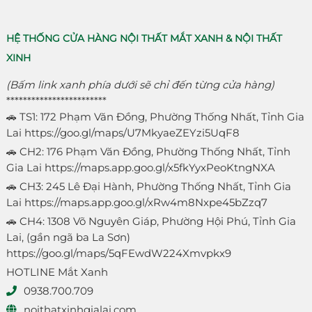
HỆ THỐNG CỬA HÀNG NỘI THẤT MẮT XANH & NỘI THẤT
XINH
(Bấm link xanh phía dưới sẽ chỉ đến từng cửa hàng)
************************
🚗 TS1: 172 Phạm Văn Đồng, Phường Thống Nhất, Tỉnh Gia
Lai
https://goo.gl/maps/U7MkyaeZEYzi5UqF8
🚗 CH2: 176 Phạm Văn Đồng, Phường Thống Nhất, Tỉnh
Gia Lai
https://maps.app.goo.gl/x5fkYyxPeoKtngNXA
🚗 CH3: 245 Lê Đại Hành, Phường Thống Nhất, Tỉnh Gia
Lai
https://maps.app.goo.gl/xRw4m8Nxpe45bZzq7
🚗 CH4: 1308 Võ Nguyên Giáp, Phường Hội Phú, Tỉnh Gia
Lai, (gần ngã ba La Sơn)
https://goo.gl/maps/5qFEwdW224Xmvpkx9
HOTLINE Mắt Xanh
0938.700.709
noithatxinhgialai.com