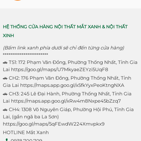
HỆ THỐNG CỬA HÀNG NỘI THẤT MẮT XANH & NỘI THẤT
XINH
(Bấm link xanh phía dưới sẽ chỉ đến từng cửa hàng)
************************
🚗 TS1: 172 Phạm Văn Đồng, Phường Thống Nhất, Tỉnh Gia
Lai
https://goo.gl/maps/U7MkyaeZEYzi5UqF8
🚗 CH2: 176 Phạm Văn Đồng, Phường Thống Nhất, Tỉnh
Gia Lai
https://maps.app.goo.gl/x5fkYyxPeoKtngNXA
🚗 CH3: 245 Lê Đại Hành, Phường Thống Nhất, Tỉnh Gia
Lai
https://maps.app.goo.gl/xRw4m8Nxpe45bZzq7
🚗 CH4: 1308 Võ Nguyên Giáp, Phường Hội Phú, Tỉnh Gia
Lai, (gần ngã ba La Sơn)
https://goo.gl/maps/5qFEwdW224Xmvpkx9
HOTLINE Mắt Xanh
0938.700.709